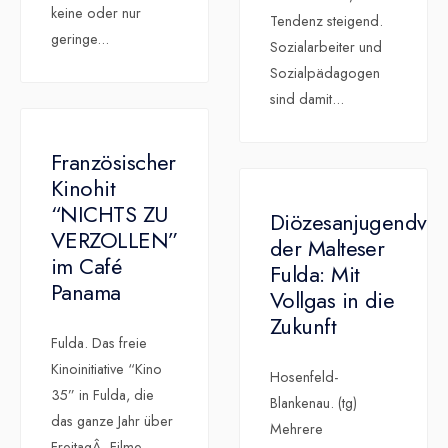
keine oder nur
Tendenz steigend.
geringe
...
Sozialarbeiter und
Sozialpädagogen
sind damit
...
Französischer
Kinohit
“NICHTS ZU
Diözesanjugendve
VERZOLLEN”
der Malteser
im Café
Fulda: Mit
Panama
Vollgas in die
Zukunft
Fulda. Das freie
Kinoinitiative “Kino
Hosenfeld-
35” in Fulda, die
Blankenau. (tg)
das ganze Jahr über
Mehrere
FreitagÂ Filme