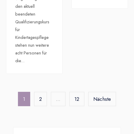
den aktuell
beendeten
Qualifizierungskurs
für
Kindertagespflege
stehen nun weitere
acht Personen für
die
...
Seitennummerierung
der
1
2
…
12
Nächste
Beiträge