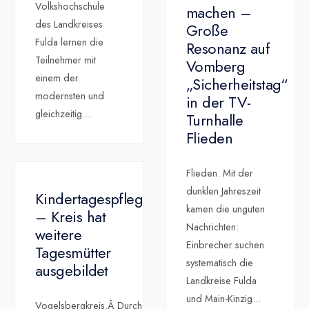
Volkshochschule
machen –
des Landkreises
Große
Fulda lernen die
Resonanz auf
Teilnehmer mit
Vomberg
einem der
„Sicherheitstag“
modernsten und
in der TV-
gleichzeitig
...
Turnhalle
Flieden
Flieden. Mit der
dunklen Jahreszeit
Kindertagespflege
kamen die unguten
– Kreis hat
Nachrichten:
weitere
Einbrecher suchen
Tagesmütter
systematisch die
ausgebildet
Landkreise Fulda
und Main-Kinzig
...
Vogelsbergkreis.Â Durch