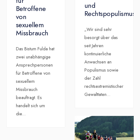
für
und
Betroffene
Rechtspopulismus
von
sexuellem
„Wir sind sehr
Missbrauch
besorgt über das
seit Jahren
Das Bistum Fulda hat
kontinuierliche
zwei unabhängige
Anwachsen an
Ansprechpersonen
Populismus sowie
für Betroffene von
der Zahl
sexuellem
rechtsextremistischer
Missbrauch
Gewalttaten
...
beauftragt. Es
handelt sich um
die
...