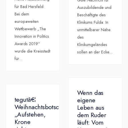
für Bad Hersfeld:
Auszubildende und
Bei dem
Beschäftigte des
europaweiten
Klinikums Fulda: In
Wettbewerb „The
unmittelbarer Nähe
Innovation in Politics
des
Awards 2019“
Klinikumgeländes
wurde die Kreisstadt
sollen an der Ecke
...
für
...
Wenn das
tegutâ€¦
eigene
Weihnachtsbotschaft
Leben aus
„Aufstehen,
dem Ruder
Krone
läuft: Vom