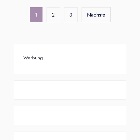
Seitennummerierung
der
1
2
3
Nächste
Beiträge
Werbung