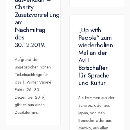
Charity
Zusatzvorstellung
am
Nachmittag
„Up with
des
People“ zum
30.12.2019.
wiederholten
Mal an der
AvH –
Aufgrund der
Botschafter
ungebrochen hohen
für Sprache
Ticketnachfrage für
und Kultur
das 1. Winter Varieté
Fulda (26.-30.
Dezember 2019)
Sie kommen aus der
gibt es nun einen
Schweiz oder aus
Zusatztermin
...
Japan, von den
Bemudas oder aus
Mexiko, aus allen