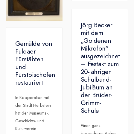
Jörg Becker
mit dem
„Goldenen
Gemälde von
Mikrofon“
Fuldaer
ausgezeichnet
Fürstäbten
– Festakt zum
und
20-jährigen
Fürstbischöfen
Schulband-
restauriert
Jubiläum an
der Brüder-
In Kooperation mit
Grimm-
der Stadt Herbstein
Schule
hat der Museums-,
Geschichts- und
Einen ganz
Kulturverein
besonderen Anlass