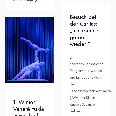
Besuch bei
der Caritas:
„Ich komme
gerne
wieder!“
Ein
abwechslungsreiches
Programm erwartete
die Landesdirektorin
des
Landeswohlfahrtsverbandes
(LWV) mit Sitz in
1. Winter
Kassel, Susanne
Varieté Fulda
Selbert,
...
ausverkauft –