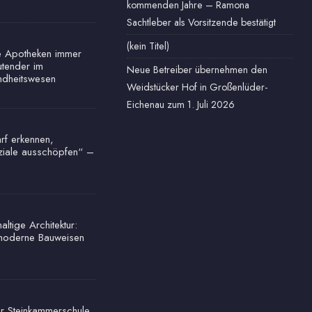
kommenden Jahre – Ramona
Sachtleber als Vorsitzende bestätigt
(kein Titel)
e Apotheken immer
tender im
Neue Betreiber übernehmen den
dheitswesen
Weidstücker Hof in Großenlüder-
Eichenau zum 1. Juli 2026
rf erkennen,
ziale ausschöpfen“ –
ltige Architektur:
oderne Bauweisen
r Steinkammerschule