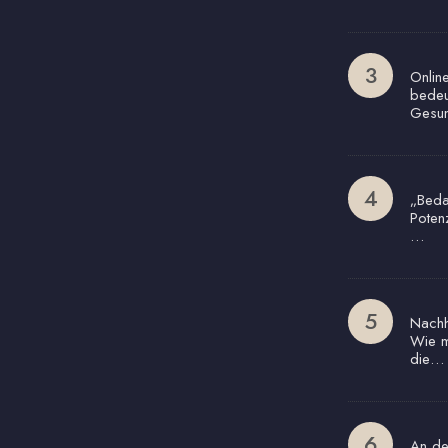
Onlin
bedeu
Gesun
„Beda
Poten
…
Nachha
Wie m
die…
An de