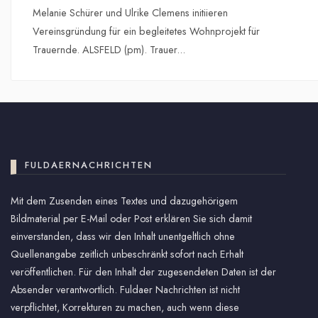
Melanie Schürer und Ulrike Clemens initiieren
Vereinsgründung für ein begleitetes Wohnprojekt für
Trauernde. ALSFELD (pm). Trauer
...
FULDAERNACHRICHTEN
Mit dem Zusenden eines Textes und dazugehörigem
Bildmaterial per E-Mail oder Post erklären Sie sich damit
einverstanden, dass wir den Inhalt unentgeltlich ohne
Quellenangabe zeitlich unbeschränkt sofort nach Erhalt
veröffentlichen. Für den Inhalt der zugesendeten Daten ist der
Absender verantwortlich. Fuldaer Nachrichten ist nicht
verpflichtet, Korrekturen zu machen, auch wenn diese