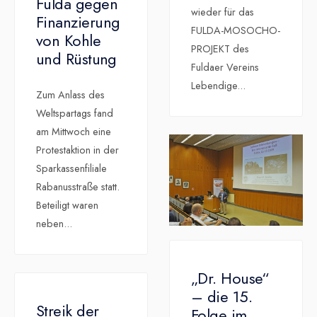
Fulda gegen
wieder für das
Finanzierung
FULDA-MOSOCHO-
von Kohle
PROJEKT des
und Rüstung
Fuldaer Vereins
Lebendige
...
Zum Anlass des
Weltspartags fand
am Mittwoch eine
Protestaktion in der
Sparkassenfiliale
Rabanusstraße statt.
Beteiligt waren
neben
...
„Dr. House“
– die 15.
Streik der
Folge im