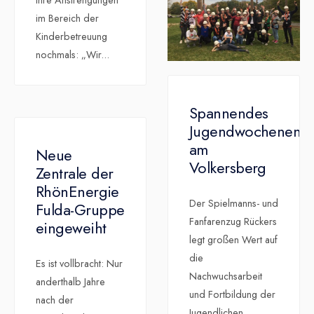
ihre Anstrengungen
im Bereich der
Kinderbetreuung
nochmals: „Wir
...
Spannendes
Jugendwochenend
am
Neue
Volkersberg
Zentrale der
RhönEnergie
Der Spielmanns- und
Fulda-Gruppe
Fanfarenzug Rückers
eingeweiht
legt großen Wert auf
die
Es ist vollbracht: Nur
Nachwuchsarbeit
anderthalb Jahre
und Fortbildung der
nach der
Jugendlichen.