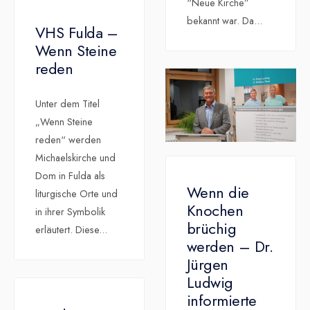
“Neue Kirche”
bekannt war. Da
...
VHS Fulda –
Wenn Steine
reden
Unter dem Titel
„Wenn Steine
reden“ werden
Michaelskirche und
Dom in Fulda als
Wenn die
liturgische Orte und
Knochen
in ihrer Symbolik
brüchig
erläutert. Diese
...
werden – Dr.
Jürgen
Ludwig
informierte