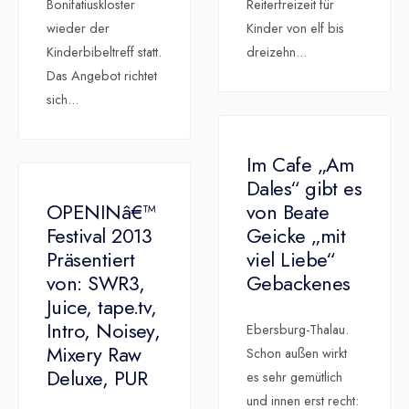
Bonifatiuskloster
Reiterfreizeit für
wieder der
Kinder von elf bis
Kinderbibeltreff statt.
dreizehn
...
Das Angebot richtet
sich
...
Im Cafe „Am
Dales“ gibt es
OPENINâ€™
von Beate
Festival 2013
Geicke „mit
Präsentiert
viel Liebe“
von: SWR3,
Gebackenes
Juice, tape.tv,
Intro, Noisey,
Ebersburg-Thalau.
Mixery Raw
Schon außen wirkt
Deluxe, PUR
es sehr gemütlich
und innen erst recht: