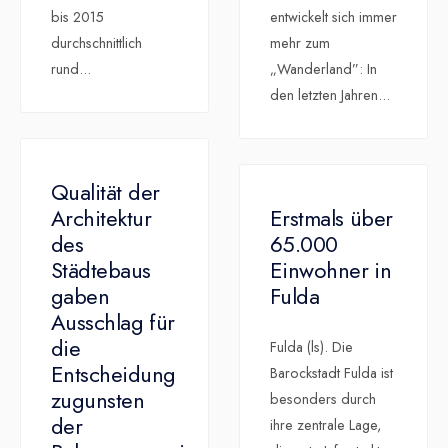
bis 2015
entwickelt sich immer
durchschnittlich
mehr zum
rund
...
„Wanderland”: In
den letzten Jahren
...
Qualität der
Architektur
Erstmals über
des
65.000
Städtebaus
Einwohner in
gaben
Fulda
Ausschlag für
die
Fulda (ls). Die
Entscheidung
Barockstadt Fulda ist
zugunsten
besonders durch
der
ihre zentrale Lage,