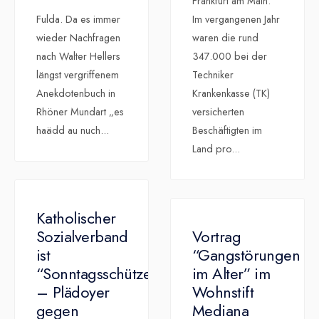
Frankfurt am Main.
Fulda. Da es immer
Im vergangenen Jahr
wieder Nachfragen
waren die rund
nach Walter Hellers
347.000 bei der
längst vergriffenem
Techniker
Anekdotenbuch in
Krankenkasse (TK)
Rhöner Mundart „es
versicherten
haädd au nuch
...
Beschäftigten im
Land pro
...
Katholischer
Sozialverband
Vortrag
ist
“Gangstörungen
“Sonntagsschützer”
im Alter” im
– Plädoyer
Wohnstift
gegen
Mediana