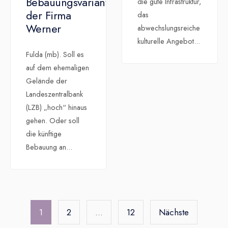
Bebauungsvariante
die gute Infrastruktur,
der Firma
das
Werner
abwechslungsreiche
kulturelle Angebot
...
Fulda (mb). Soll es
auf dem ehemaligen
Gelände der
Landeszentralbank
(LZB) „hoch“ hinaus
gehen. Oder soll
die künftige
Bebauung an
...
Seitennummerierung
der
1
2
…
12
Nächste