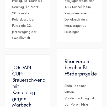
Freitag, 15. März bis
das Jugendteam der
Sonntag, 17. März
TSG Künzell beim
2013 wird in
Ranglistenturnier in
Petersberg bei
Dettelbach durch
Fulda die 32.
herausragende
Jahrestagung der
Leistungen
...
Gesellschaft
...
Rhönverein
JORDAN
beschließt
CUP:
Förderprojekte
Brauerschwend
mit
Rhön. In seiner
Kantersieg
letzten
gegen
Vorstandssitzung hat
Marbach
der Verein Natur-