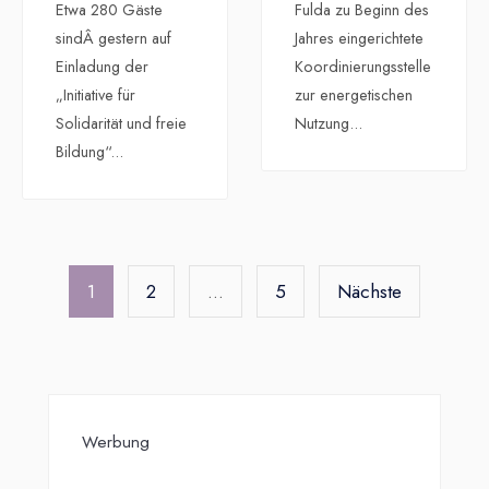
Etwa 280 Gäste
Fulda zu Beginn des
sindÂ gestern auf
Jahres eingerichtete
Einladung der
Koordinierungsstelle
„Initiative für
zur energetischen
Solidarität und freie
Nutzung
...
Bildung“
...
Seitennummerierung
der
1
2
…
5
Nächste
Beiträge
Werbung