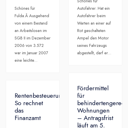
Schönes für
Schönes für
Autofahrer. Hat ein
Fulda.Â Ausgehend
Autofahrer beim
von einem Bestand
Warten an einer auf
an Arbeitslosen im
Rot geschalteten
SGB II im Dezember
Ampel den Motor
2006 von 3.572
seines Fahrzeugs
war im Januar 2007
abgestellt, darf er
...
eine leichte
...
Fördermittel
Rentenbesteuerung:
für
So rechnet
behindertengerech
das
Wohnungen
Finanzamt
– Antragsfrist
läuft am 5.