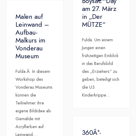
Boysâ€™Day
am 27. März
Malen auf
in „Der
Leinwand –
MÜTZE“
Aufbau-
Malkurs im
Fulda. Um einem
Vonderau
Jungen einen
Museum
frühzeitigen Einblick
in das Berufsbild
Fulda.Â In diesem
des „Erziehers“ zu
Workshop des
geben, beteiligt sich
Vonderau Museums
die U3
können die
Kinderkrippe
...
Teilnehmer ihre
eigene Bildidee als
Gemälde mit
Acrylfarben auf
360Â°-
Leinwand
...