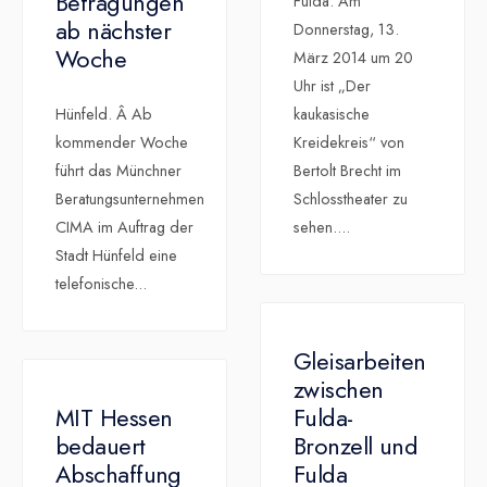
Befragungen
Fulda. Am
ab nächster
Donnerstag, 13.
Woche
März 2014 um 20
Uhr ist „Der
Hünfeld. Â Ab
kaukasische
kommender Woche
Kreidekreis“ von
führt das Münchner
Bertolt Brecht im
Beratungsunternehmen
Schlosstheater zu
CIMA im Auftrag der
sehen.
...
Stadt Hünfeld eine
telefonische
...
Gleisarbeiten
zwischen
MIT Hessen
Fulda-
bedauert
Bronzell und
Abschaffung
Fulda