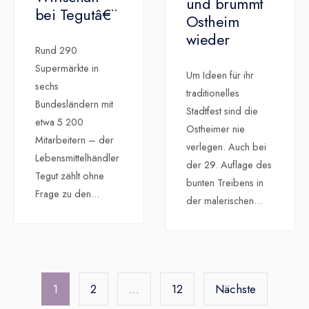
und brummt
bei Tegutâ€¨
Ostheim
wieder
Rund 290
Supermärkte in
Um Ideen für ihr
sechs
traditionelles
Bundesländern mit
Stadtfest sind die
etwa 5 200
Ostheimer nie
Mitarbeitern – der
verlegen. Auch bei
Lebensmittelhändler
der 29. Auflage des
Tegut zählt ohne
bunten Treibens in
Frage zu den
...
der malerischen
...
Seitennummerierung
der
1
2
…
12
Nächste