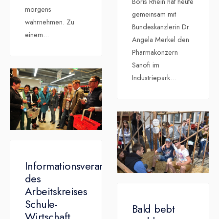
Boris Rhein hat heute
morgens
gemeinsam mit
wahrnehmen. Zu
Bundeskanzlerin Dr.
einem
...
Angela Merkel den
Pharmakonzern
Sanofi im
Industriepark
...
Informationsveranstaltung
des
Arbeitskreises
Schule-
Bald bebt
Wirtschaft