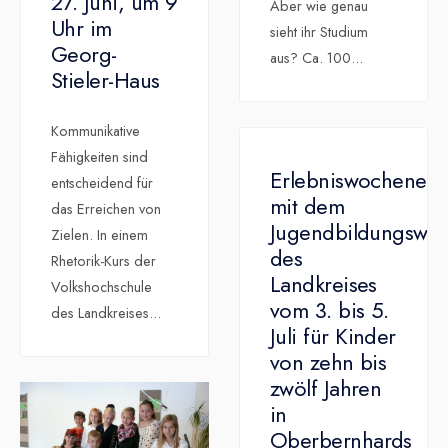
27. Juni, um 9
Aber wie genau
Uhr im
sieht ihr Studium
Georg-
aus? Ca. 100
...
Stieler-Haus
Kommunikative
Fähigkeiten sind
Erlebniswochenen
entscheidend für
mit dem
das Erreichen von
Jugendbildungswer
Zielen. In einem
des
Rhetorik-Kurs der
Landkreises
Volkshochschule
vom 3. bis 5.
des Landkreises
...
Juli für Kinder
von zehn bis
zwölf Jahren
in
Oberbernhards