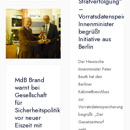
Strafverfolgung“
–
Vorratsdatenspeich
Innenminister
begrüßt
Initiative aus
Berlin
Der Hessische
Innenminister Peter
Beuth hat den
MdB Brand
Berliner
warnt bei
Kabinettbeschluss
Gesellschaft
zur
für
Vorratsdatenspeicherung
Sicherheitspolitik
begrüßt. „Der
vor neuer
Gesetzentwurf
Eiszeit mit
geht
...