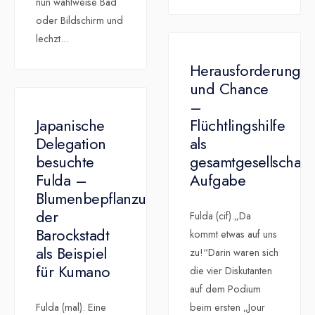
nun wahlweise Bad
oder Bildschirm und
lechzt
...
Herausforderung
und Chance
–
Japanische
Flüchtlingshilfe
Delegation
als
besuchte
gesamtgesellschaftl
Fulda –
Aufgabe
Blumenbepflanzung
der
Fulda (cif).„Da
Barockstadt
kommt etwas auf uns
als Beispiel
zu!“Darin waren sich
für Kumano
die vier Diskutanten
auf dem Podium
Fulda (mal). Eine
beim ersten „Jour