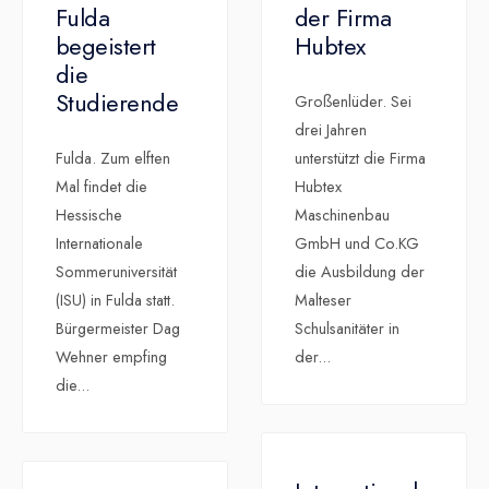
Fulda
der Firma
begeistert
Hubtex
die
Studierende
Großenlüder. Sei
drei Jahren
Fulda. Zum elften
unterstützt die Firma
Mal findet die
Hubtex
Hessische
Maschinenbau
Internationale
GmbH und Co.KG
Sommeruniversität
die Ausbildung der
(ISU) in Fulda statt.
Malteser
Bürgermeister Dag
Schulsanitäter in
Wehner empfing
der
...
die
...