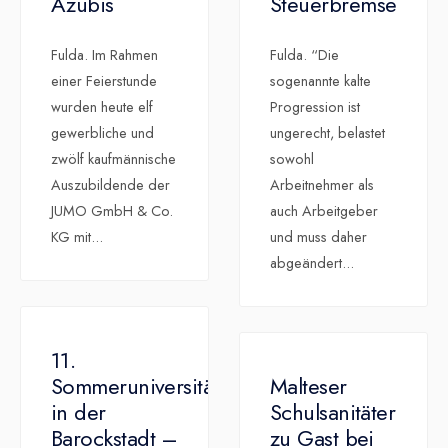
Azubis
Steuerbremse
Fulda. Im Rahmen
Fulda. “Die
einer Feierstunde
sogenannte kalte
wurden heute elf
Progression ist
gewerbliche und
ungerecht, belastet
zwölf kaufmännische
sowohl
Auszubildende der
Arbeitnehmer als
JUMO GmbH & Co.
auch Arbeitgeber
KG mit
...
und muss daher
abgeändert
...
11.
Sommeruniversität
Malteser
in der
Schulsanitäter
Barockstadt –
zu Gast bei