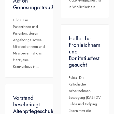
Aktion
Kicker-Magazines, ist
Genesungsstrauß
in Wirklichkeit ein
...
Fulda. Für
Patientinnen und
Patienten, deren
Helfer für
Angehörige sowie
Fronleichnam
Mitarbeiterinnen und
und
Mitarbeiter hat das
Bonifatiusfest
Herz-Jesu-
gesucht
Krankenhaus in
...
Fulda. Die
Katholische
Arbeitnehmer-
Vorstand
Bewegung (KAB) DV
bescheinigt
Fulda und Kolping
Altenpflegeschule
übernimmt die