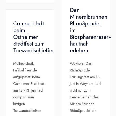
Den
MineralBrunnen
Compari lädt
RhönSprudel
beim
im
Ostheimer
Biosphärenreservat
Stadtfest zum
hautnah
Torwandschießen
erleben
Mellrichstadt.
Weyhers. Das
Fußballfreunde
RhönSprudel
aufgepasst: Beim
Frühlingsfest am 13.
Ostheimer Stadtfest
Juni in Weyhers, lädt
am 12./13. Juni lädt
nicht nur zum
compari zum
Kennenlernen des
lustigen
MineralBrunnen
Torwandschießen
RhönSprudel ein