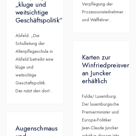
„kluge und
Verpflegung der
weitsichtige
Prozessionsteilnehmer
Geschäftspolitik“
und Wallfahrer
...
Alsfeld. „Die
Schulleitung der
Altenpflegeschule in
Karten zur
Alsfeld betreibt eine
Winfriedpreisverle
kluge und
an Juncker
weitsichtige
erhältlich
Geschäftspolitik.
Das nützt den dort
...
Fulda/ Luxemburg.
Der luxemburgische
Premierminister und
Europa-Politiker
Augenschmaus
Jean-Claude Juncker
erhält in diesem Jahr