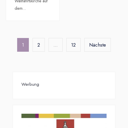
Wallfahrtskirche auf
dem
...
Seitennummerierung
der
1
2
…
12
Nächste
Beiträge
Werbung