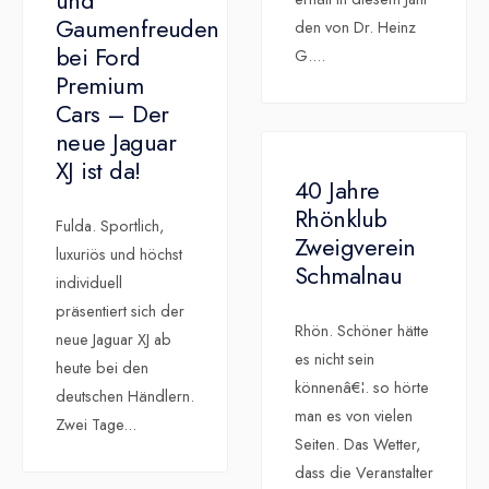
und
Gaumenfreuden
den von Dr. Heinz
bei Ford
G.
...
Premium
Cars – Der
neue Jaguar
XJ ist da!
40 Jahre
Rhönklub
Fulda. Sportlich,
Zweigverein
luxuriös und höchst
Schmalnau
individuell
präsentiert sich der
Rhön. Schöner hätte
neue Jaguar XJ ab
es nicht sein
heute bei den
könnenâ€¦. so hörte
deutschen Händlern.
man es von vielen
Zwei Tage
...
Seiten. Das Wetter,
dass die Veranstalter