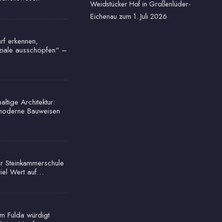
Weidstücker Hof in Großenlüder-
Eichenau zum 1. Juli 2026
rf erkennen,
ziale ausschöpfen“ –
ltige Architektur:
oderne Bauweisen
r Steinkammerschule
viel Wert auf…
um Fulda würdigt