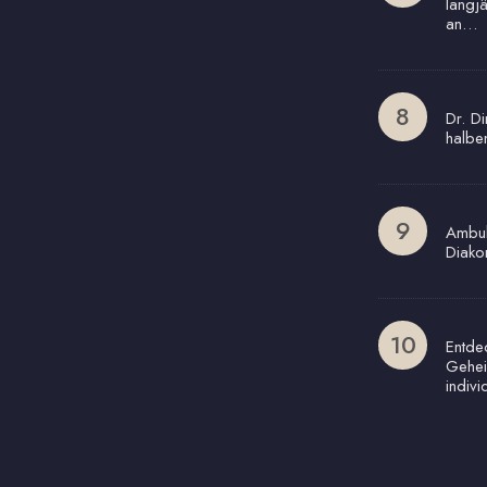
langj
an…
Dr. Di
halbe
Ambul
Diako
Entde
Gehei
indivi