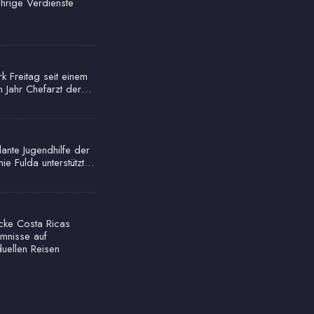
ährige Verdienste
rk Freitag seit einem
n Jahr Chefarzt der…
ante Jugendhilfe der
nie Fulda unterstützt…
cke Costa Ricas
mnisse auf
duellen Reisen