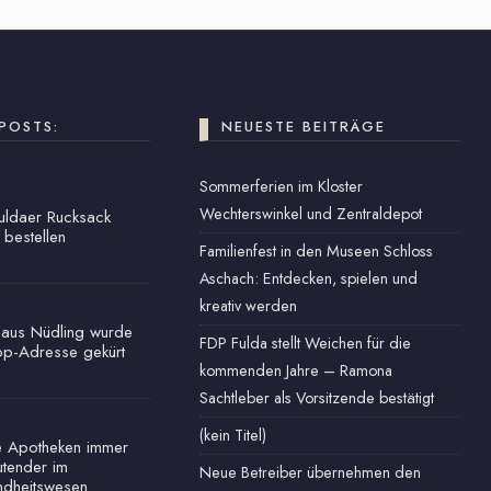
POSTS:
NEUESTE BEITRÄGE
Sommerferien im Kloster
Wechterswinkel und Zentraldepot
Fuldaer Rucksack
 bestellen
Familienfest in den Museen Schloss
Aschach: Entdecken, spielen und
kreativ werden
haus Nüdling wurde
FDP Fulda stellt Weichen für die
op-Adresse gekürt
kommenden Jahre – Ramona
Sachtleber als Vorsitzende bestätigt
(kein Titel)
e Apotheken immer
tender im
Neue Betreiber übernehmen den
dheitswesen