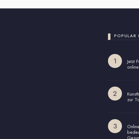
POPULAR 
Jetzt 
online
Kunst
zur T
Onlin
bedeu
Gesun