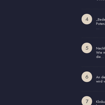
„Beda
Poten
…
Nachha
Wie m
die…
An de
wird 
Klinik