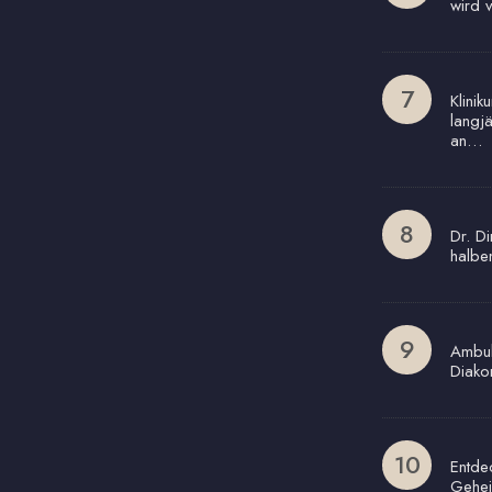
wird 
Klinik
langj
an…
Dr. Di
halbe
Ambul
Diako
Entde
Gehei