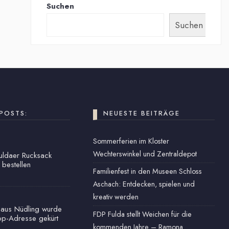
Suchen
Suchen
POSTS:
NEUESTE BEITRÄGE
Sommerferien im Kloster
Wechterswinkel und Zentraldepot
Fuldaer Rucksack
 bestellen
Familienfest in den Museen Schloss
Aschach: Entdecken, spielen und
kreativ werden
haus Nüdling wurde
FDP Fulda stellt Weichen für die
op-Adresse gekürt
kommenden Jahre – Ramona