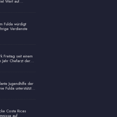
viel Wert auf…
um Fulda würdigt
ährige Verdienste
rk Freitag seit einem
n Jahr Chefarzt der…
ante Jugendhilfe der
nie Fulda unterstützt…
cke Costa Ricas
mnisse auf