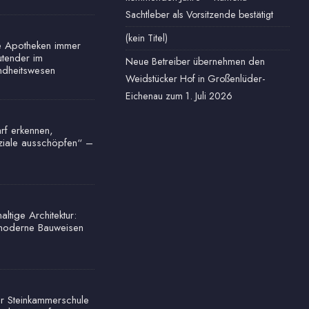
Sachtleber als Vorsitzende bestätigt
(kein Titel)
e Apotheken immer
tender im
Neue Betreiber übernehmen den
dheitswesen
Weidstücker Hof in Großenlüder-
Eichenau zum 1. Juli 2026
rf erkennen,
ziale ausschöpfen“ –
ltige Architektur:
oderne Bauweisen
r Steinkammerschule