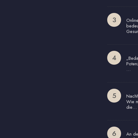
Onlin
bedeu
Gesun
„Beda
Poten
…
Nachha
Wie m
die…
An de