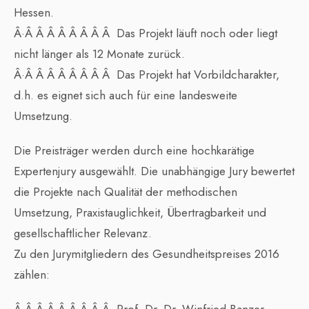
Hessen.
Â·Â Â Â Â Â Â Â Â Das Projekt läuft noch oder liegt
nicht länger als 12 Monate zurück.
Â·Â Â Â Â Â Â Â Â Das Projekt hat Vorbildcharakter,
d.h. es eignet sich auch für eine landesweite
Umsetzung.
Die Preisträger werden durch eine hochkarätige
Expertenjury ausgewählt. Die unabhängige Jury bewertet
die Projekte nach Qualität der methodischen
Umsetzung, Praxistauglichkeit, Übertragbarkeit und
gesellschaftlicher Relevanz.
Zu den Jurymitgliedern des Gesundheitspreises 2016
zählen: