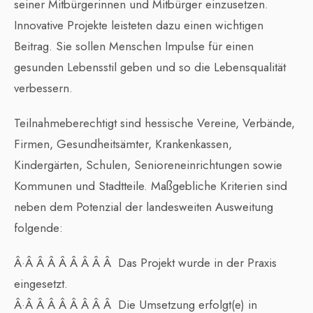
seiner Mitbürgerinnen und Mitbürger einzusetzen.
Innovative Projekte leisteten dazu einen wichtigen
Beitrag. Sie sollen Menschen Impulse für einen
gesunden Lebensstil geben und so die Lebensqualität
verbessern.
Teilnahmeberechtigt sind hessische Vereine, Verbände,
Firmen, Gesundheitsämter, Krankenkassen,
Kindergärten, Schulen, Senioreneinrichtungen sowie
Kommunen und Stadtteile. Maßgebliche Kriterien sind
neben dem Potenzial der landesweiten Ausweitung
folgende:
Â·Â Â Â Â Â Â Â Â Das Projekt wurde in der Praxis
eingesetzt.
Â·Â Â Â Â Â Â Â Â Die Umsetzung erfolgt(e) in