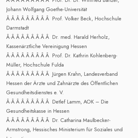
Â·Â Â Â Â Â Â Â Â Prof. Dr. Dr. Winfried Banzer,
Johann Wolfgang Goethe-Universität
Â·Â Â Â Â Â Â Â Â Prof. Volker Beck, Hochschule
Darmstadt
Â·Â Â Â Â Â Â Â Â Dr. med. Harald Herholz,
Kassenärztliche Vereinigung Hessen
Â·Â Â Â Â Â Â Â Â Prof. Dr. Kathrin Kohlenberg-
Müller, Hochschule Fulda
Â·Â Â Â Â Â Â Â Â Jürgen Krahn, Landesverband
Hessen der Ärzte und Zahnärzte des Öffentlichen
Gesundheitsdienstes e. V.
Â·Â Â Â Â Â Â Â Â Detlef Lamm, AOK – Die
Gesundheitskasse in Hessen
Â·Â Â Â Â Â Â Â Â Dr. Catharina Maulbecker-
Armstrong, Hessisches Ministerium für Soziales und