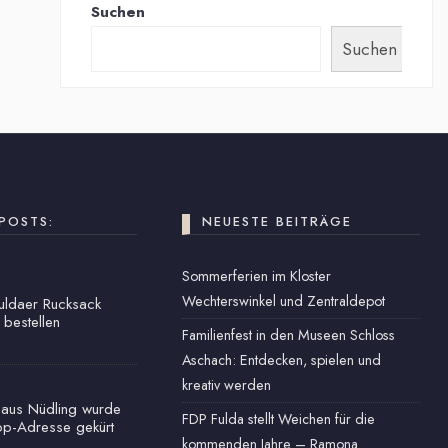
Suchen
Suchen
POSTS:
NEUESTE BEITRÄGE
Sommerferien im Kloster
Wechterswinkel und Zentraldepot
Fuldaer Rucksack
 bestellen
Familienfest in den Museen Schloss
Aschach: Entdecken, spielen und
kreativ werden
haus Nüdling wurde
FDP Fulda stellt Weichen für die
op-Adresse gekürt
kommenden Jahre – Ramona