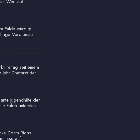
viel Wert auf…
um Fulda würdigt
ährige Verdienste
rk Freitag seit einem
n Jahr Chefarzt der…
ante Jugendhilfe der
nie Fulda unterstützt…
cke Costa Ricas
mnisse auf