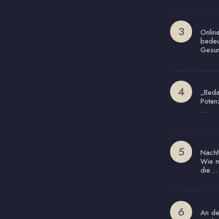
Onlin
bedeu
Gesun
„Beda
Poten
…
Nachha
Wie m
die…
An de