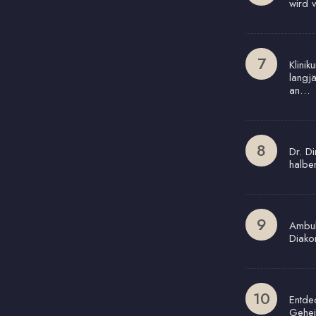
wird 
Klinik
langj
an…
Dr. Di
halbe
Ambul
Diako
Entde
Gehei