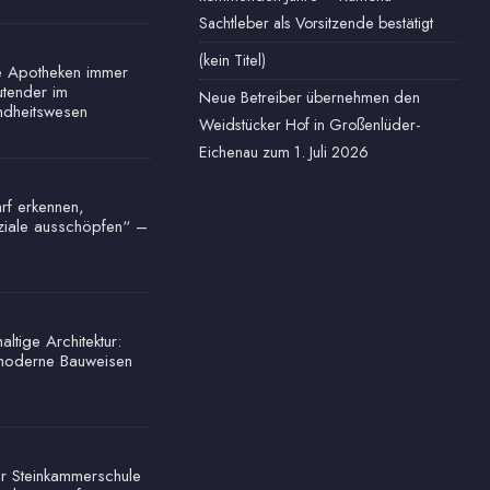
Sachtleber als Vorsitzende bestätigt
(kein Titel)
e Apotheken immer
tender im
Neue Betreiber übernehmen den
dheitswesen
Weidstücker Hof in Großenlüder-
Eichenau zum 1. Juli 2026
rf erkennen,
ziale ausschöpfen“ –
ltige Architektur:
oderne Bauweisen
r Steinkammerschule