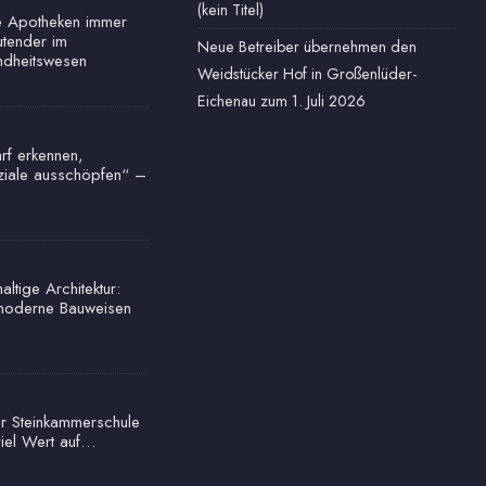
(kein Titel)
e Apotheken immer
tender im
Neue Betreiber übernehmen den
dheitswesen
Weidstücker Hof in Großenlüder-
Eichenau zum 1. Juli 2026
rf erkennen,
ziale ausschöpfen“ –
ltige Architektur:
oderne Bauweisen
r Steinkammerschule
viel Wert auf…