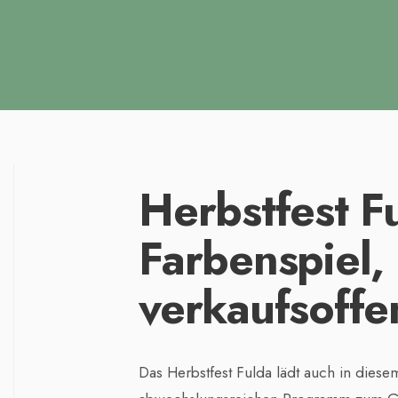
Herbstfest F
Farbenspiel, 
verkaufsoffe
Das Herbstfest Fulda lädt auch in dies