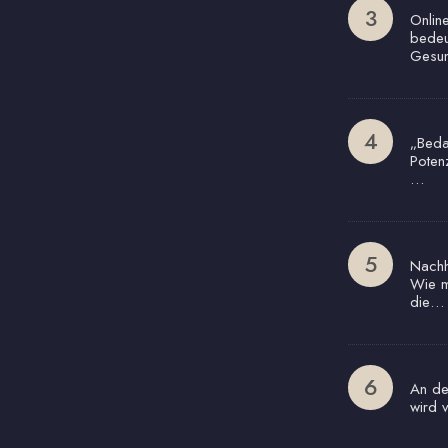
Onlin
bedeu
Gesun
„Beda
Poten
…
Nachha
Wie m
die…
An de
wird 