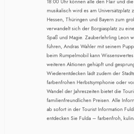
18:00 Uhr können alle den Flair und di
musikalisch wird es am Universätzplatz z
Hessen, Thüringen und Bayern zum groß
verwandelt sich der Borgiasplatz zu ei
Spaß und Magie. Zauberlehrling Leon wi
führen, Andras Wahler mit seinem Pupp
beim Rumpelmobil kann Wissenswertes 
weiteren Aktionen gehüpft und gespru
Wiederentdecken lädt zudem der Stadts
farbenfrohen Herbstsymphonie oder von
Wandel der Jahreszeiten bietet die Tou
familienfreundlichen Preisen. Alle Info
ab sofort in der Tourist Information Fu
entdecken Sie Fulda – farbenfroh, kulin