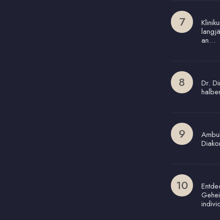
Klinik
langj
an…
Dr. Di
halbe
Ambul
Diako
Entde
Gehei
indivi