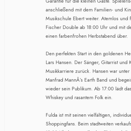
Garantie für die kleinen Gäste. Spieleris
anschließend mit dem Familien- und Ki
Musikschule Ebert weiter. Atemlos und f
Fischer Double ab 18:00 Uhr und mit de
einen farbenfrohen Herbstabend über.
Den perfekten Start in den goldenen H
Lars Hansen. Der Sänger, Gitarrist und K
Musikkarriere zurück. Hansen war unt
Manfrad MannÂ´s Earth Band und begeis
wieder sein Publikum. Ab 17:00 lädt das
Whiskey und rasantem Folk ein.
Fulda ist mit seinen vielfältigen, indivi
Shoppingfans. Beim stadtweiten verkauf