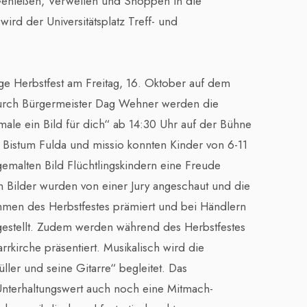
nießen, Verweilen und Shoppen in die
wird der Universitätsplatz Treff- und
rige Herbstfest am Freitag, 16. Oktober auf dem
 durch Bürgermeister Dag Wehner werden die
ale ein Bild für dich“ ab 14:30 Uhr auf der Bühne
Bistum Fulda und missio konnten Kinder von 6-11
gemalten Bild Flüchtlingskindern eine Freude
 Bilder wurden von einer Jury angeschaut und die
men des Herbstfestes prämiert und bei Händlern
gestellt. Zudem werden während des Herbstfestes
rrkirche präsentiert. Musikalisch wird die
ler und seine Gitarre“ begleitet. Das
nterhaltungswert auch noch eine Mitmach-