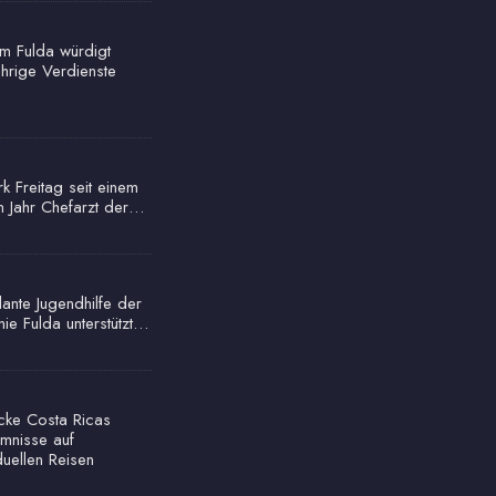
um Fulda würdigt
ährige Verdienste
rk Freitag seit einem
n Jahr Chefarzt der…
ante Jugendhilfe der
nie Fulda unterstützt…
cke Costa Ricas
mnisse auf
duellen Reisen