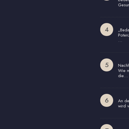
Gesun
„Beda
Poten
…
Nachha
Wie m
die…
An de
wird 