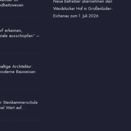
Neue Betreiber übernehmen den
dheitswesen
Weidstücker Hof in Großenlüder-
Eichenau zum 1. Juli 2026
rf erkennen,
ziale ausschöpfen“ –
ltige Architektur:
oderne Bauweisen
r Steinkammerschule
viel Wert auf…