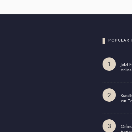
POPULAR 
Jetzt 
online
Kunst
zur T
Onlin
bedeu