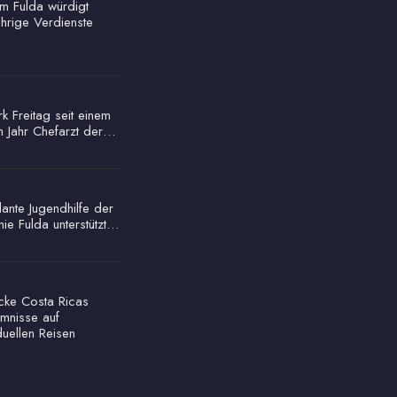
um Fulda würdigt
ährige Verdienste
rk Freitag seit einem
n Jahr Chefarzt der…
ante Jugendhilfe der
nie Fulda unterstützt…
cke Costa Ricas
mnisse auf
duellen Reisen