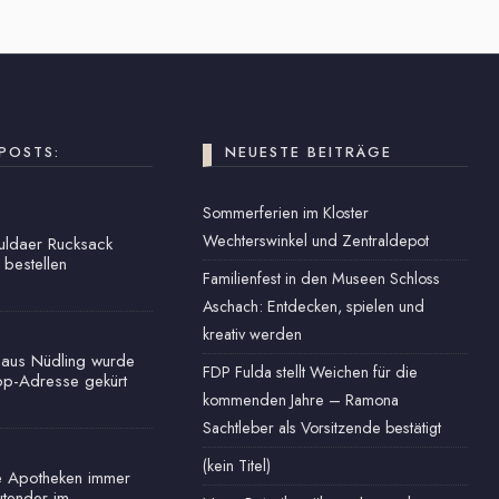
POSTS:
NEUESTE BEITRÄGE
Sommerferien im Kloster
Wechterswinkel und Zentraldepot
Fuldaer Rucksack
 bestellen
Familienfest in den Museen Schloss
Aschach: Entdecken, spielen und
kreativ werden
haus Nüdling wurde
FDP Fulda stellt Weichen für die
op-Adresse gekürt
kommenden Jahre – Ramona
Sachtleber als Vorsitzende bestätigt
(kein Titel)
e Apotheken immer
tender im