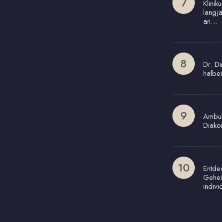
Klinik
langj
an…
Dr. Di
halbe
Ambul
Diako
Entde
Gehei
indivi