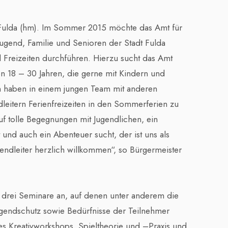
Fulda (hm). Im Sommer 2015 möchte das Amt für
Jugend, Familie und Senioren der Stadt Fulda
d Freizeiten durchführen. Hierzu sucht das Amt
on 18 – 30 Jahren, die gerne mit Kindern und
n haben in einem jungen Team mit anderen
leitern Ferienfreizeiten in den Sommerferien zu
f tolle Begegnungen mit Jugendlichen, ein
und auch ein Abenteuer sucht, der ist uns als
gendleiter herzlich willkommen“, so Bürgermeister
Â
s drei Seminare an, auf denen unter anderem die
ugendschutz sowie Bedürfnisse der Teilnehmer
es Kreativworkshops, Spieltheorie und –Praxis und