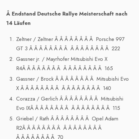
Â Endstand Deutsche Rallye Meisterschaft nach
14 Läufen
Zeltner / Zeltner Â Â Â Â Â Â Â Â Porsche 997
GT 3 Â Â Â Â Â Â Â Â Â Â Â Â Â Â Â Â 222
Gassner jr. / Mayrhofer Mitsubishi Evo X
R4Â Â Â Â Â Â Â Â Â Â Â Â Â Â Â Â 165
Gassner / Brock Â Â Â Â Â Â Â Â Mitsubishi Evo
X Â Â Â Â Â Â Â Â Â Â Â Â Â Â Â Â 140
Corazza / Gerlich Â Â Â Â Â Â Â Â Mitsubishi
Evo IXÂ Â Â Â Â Â Â Â Â Â Â Â Â Â Â Â 115
Griebel / Rath Â Â Â Â Â Â Â Â Opel Adam
R2Â Â Â Â Â Â Â Â Â Â Â Â Â Â Â Â
Â Â Â Â Â Â Â Â 70