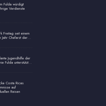
um Fulda würdigt
ährige Verdienste
rk Freitag seit einem
n Jahr Chefarzt der…
ante Jugendhilfe der
nie Fulda unterstützt…
cke Costa Ricas
mnisse auf
duellen Reisen