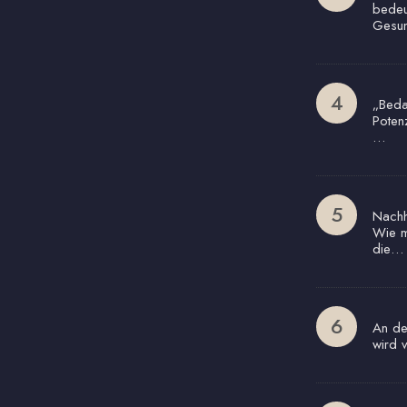
bedeu
Gesun
„Beda
Poten
…
Nachha
Wie m
die…
An de
wird 