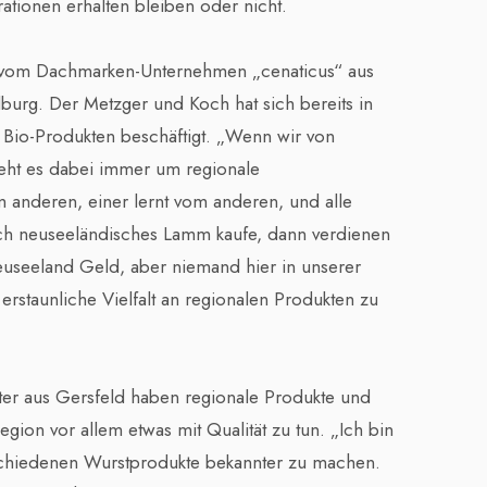
ationen erhalten bleiben oder nicht.
n vom Dachmarken-Unternehmen „cenaticus“ aus
burg. Der Metzger und Koch hat sich bereits in
d Bio-Produkten beschäftigt. „Wenn wir von
eht es dabei immer um regionale
vom anderen, einer lernt vom anderen, und alle
ich neuseeländisches Lamm kaufe, dann verdienen
euseeland Geld, aber niemand hier in unserer
rstaunliche Vielfalt an regionalen Produkten zu
ter aus Gersfeld haben regionale Produkte und
ion vor allem etwas mit Qualität zu tun. „Ich bin
schiedenen Wurstprodukte bekannter zu machen.