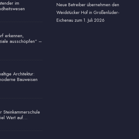
tender im
Neue Betreiber übernehmen den
dheitswesen
Weidstücker Hof in Großenlüder-
Eichenau zum 1. Juli 2026
rf erkennen,
ziale ausschöpfen“ –
ltige Architektur:
oderne Bauweisen
r Steinkammerschule
viel Wert auf…