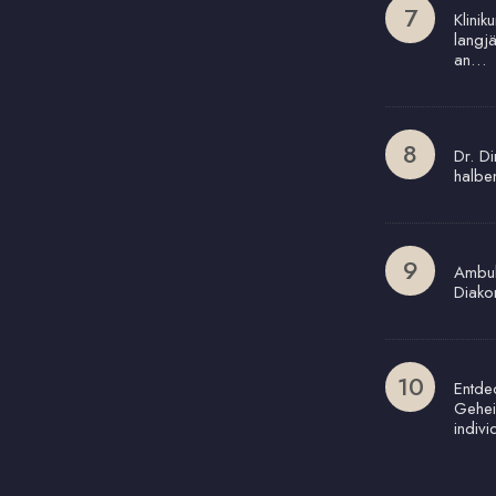
Klinik
langj
an…
Dr. Di
halbe
Ambul
Diako
Entde
Gehei
indivi