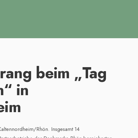
rang beim „Tag
“ in
eim
Kaltennordheim/Rhön. Insgesamt 14