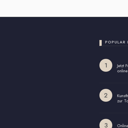
POPULAR 
Jetzt 
online
Kunst
zur T
Onlin